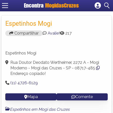
Encontra
MogidasCruzes
Cadastrar empresa
Fazer login
Espetinhos Mogi
Criar conta
Compartilhar
Avalie!
217
Espetinhos Mogi
Rua Doutor Deodato Wertheimer, 2272 A - Mogi
Moderno - Mogi das Cruzes - SP - 08717-485
Endereço copiado!
(11) 4726-6129
Mapa
Comente
Espetinhos em Mogi das Cruzes