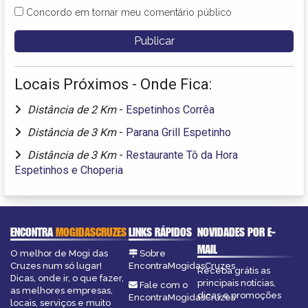
Concordo em tornar meu comentário público
Locais Próximos - Onde Fica:
Distância de 2 Km
-
Espetinhos Corrêa
Distância de 3 Km
-
Parana Grill Espetinho
Distância de 3 Km
-
Restaurante Tô da Hora
Espetinhos e Choperia
ENCONTRA
MOGIDASCRUZES
LINKS RÁPIDOS
NOVIDADES POR E-
MAIL
O melhor de Mogi das
Sobre
Cruzes num só lugar!
EncontraMogidasCruzes
Receba grátis as
Dicas, onde ir, o que fazer,
principais notícias,
Fale com o
as melhores empresas,
dicas e promoções
EncontraMogidasCruzes
locais, serviços e muito