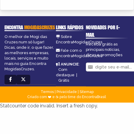
ENCONTRA
MOGIDASCRUZES
LINKS RÁPIDOS
NOVIDADES POR E-
MAIL
O melhor de Mogi das
Sobre
Cruzes num só lugar!
EncontraMogidasCruzes
Receba grátis as
Dicas, onde ir, o que fazer,
principais notícias,
Fale com o
as melhores empresas,
dicas e promoções
EncontraMogidasCruzes
locais, serviços e muito
mais no guia Encontra
ANUNCIE
:
MogidasCruzes.
Com
destaque
|
Grátis
Termos
|
Privacidade
|
Sitemap
Criado com ❤️ e ☕ pelo time do EncontraBrasil
Statcounter code invalid. Insert a fresh copy.