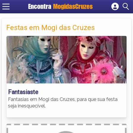
Encontra
MogidasCruzes
Cadastrar empresa
Fazer login
Festas em Mogi das Cruzes
Criar conta
Fantasiaste
Fantasias em Mogi das Cruzes, para que sua festa
seja inesquecível.