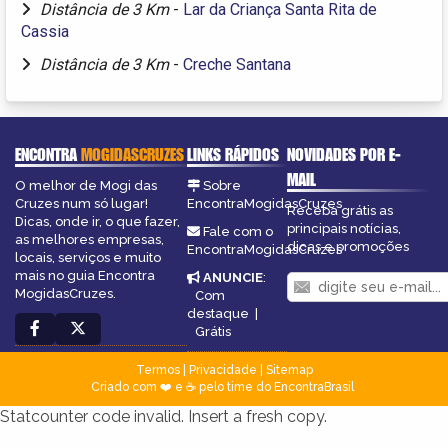
Distância de 3 Km
-
Lar da Criança Santa Rita de
Cassia
Distância de 3 Km
-
Creche Santana
ENCONTRA
MOGIDASCRUZES
LINKS RÁPIDOS
NOVIDADES POR E-
MAIL
O melhor de Mogi das
Sobre
Cruzes num só lugar!
EncontraMogidasCruzes
Receba grátis as
Dicas, onde ir, o que fazer,
principais notícias,
Fale com o
as melhores empresas,
dicas e promoções
EncontraMogidasCruzes
locais, serviços e muito
mais no guia Encontra
ANUNCIE
:
MogidasCruzes.
Com
destaque
|
Grátis
Termos
|
Privacidade
|
Sitemap
Criado com ❤️ e ☕ pelo time do EncontraBrasil
Statcounter code invalid. Insert a fresh copy.