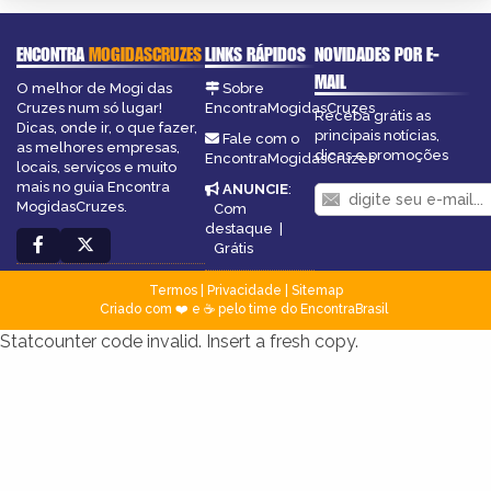
ENCONTRA
MOGIDASCRUZES
LINKS RÁPIDOS
NOVIDADES POR E-
MAIL
O melhor de Mogi das
Sobre
Cruzes num só lugar!
EncontraMogidasCruzes
Receba grátis as
Dicas, onde ir, o que fazer,
principais notícias,
Fale com o
as melhores empresas,
dicas e promoções
EncontraMogidasCruzes
locais, serviços e muito
mais no guia Encontra
ANUNCIE
:
MogidasCruzes.
Com
destaque
|
Grátis
Termos
|
Privacidade
|
Sitemap
Criado com ❤️ e ☕ pelo time do EncontraBrasil
Statcounter code invalid. Insert a fresh copy.