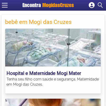
Encontra
MogidasCruzes
Cadastrar empresa
Fazer login
bebê em Mogi das Cruzes
Criar conta
Hospital e Maternidade Mogi Mater
Tenha seu filho com saúde e segurança. Maternidade
em Mogi das Cruzes.