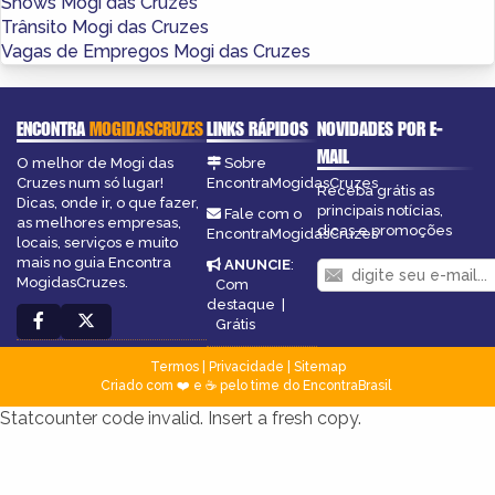
Shows Mogi das Cruzes
Trânsito Mogi das Cruzes
Vagas de Empregos Mogi das Cruzes
ENCONTRA
MOGIDASCRUZES
LINKS RÁPIDOS
NOVIDADES POR E-
MAIL
O melhor de Mogi das
Sobre
Cruzes num só lugar!
EncontraMogidasCruzes
Receba grátis as
Dicas, onde ir, o que fazer,
principais notícias,
Fale com o
as melhores empresas,
dicas e promoções
EncontraMogidasCruzes
locais, serviços e muito
mais no guia Encontra
ANUNCIE
:
MogidasCruzes.
Com
destaque
|
Grátis
Termos
|
Privacidade
|
Sitemap
Criado com ❤️ e ☕ pelo time do EncontraBrasil
Statcounter code invalid. Insert a fresh copy.