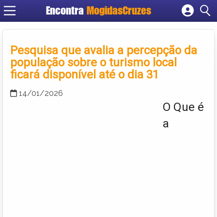
Encontra
MogidasCruzes
Cadastrar empresa
Fazer login
Pesquisa que avalia a percepção da
Criar conta
população sobre o turismo local
ficará disponível até o dia 31
14/01/2026
O Que é
a