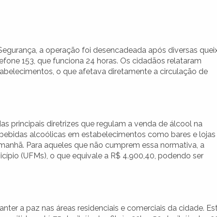
e Segurança, a operação foi desencadeada após diversas quei
lefone 153, que funciona 24 horas. Os cidadãos relataram
belecimentos, o que afetava diretamente a circulação de
as principais diretrizes que regulam a venda de álcool na
e bebidas alcoólicas em estabelecimentos como bares e lojas
a manhã. Para aqueles que não cumprem essa normativa, a
icípio (UFMs), o que equivale a R$ 4.900,40, podendo ser
manter a paz nas áreas residenciais e comerciais da cidade. Es