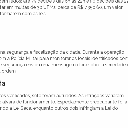
 permitidos: até 75 decibéis das 6h às 22h e 50 decibéis das 2
ar em multas de 30 UFMs, cerca de R$ 7.350,60, um valor
onformarem com as leis.
na segurança e fiscalização da cidade. Durante a operação
 a Polícia Militar para monitorar os locais identificados co
de segurança enviou uma mensagem clara sobre a seriedade 
a ordem.
da
s verificados, sete foram autuados. As infrações variaram
de alvará de funcionamento. Especialmente preocupante foi a
do a Lei Seca, enquanto outros dois infringiam a Lei do