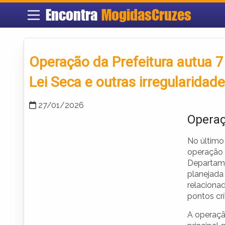
Encontra
MogidasCruzes
Operação da Prefeitura autua 7 
Lei Seca e outras irregularidad
27/01/2026
Operaç
No último
operação 
Departamen
planejada
relacionad
pontos crí
A operaçã