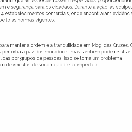
garantir que as leis locais fossem respeitadas, proporcionand
em e segurança para os cidadãos. Durante a ação, as equipe
 14 estabelecimentos comerciais, onde encontraram evidênci
peito às normas vigentes.
para manter a ordem e a tranquilidade em Mogi das Cruzes. 
nas perturba a paz dos moradores, mas também pode resultar
licas por grupos de pessoas. Isso se torna um problema
em de veículos de socorro pode ser impedida.