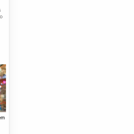
s
ão
 em