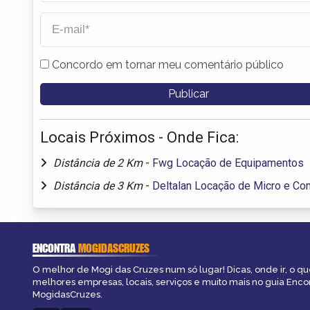
Concordo em tornar meu comentário público
Locais Próximos - Onde Fica:
Distância de 2 Km
-
Fwg Locação de Equipamentos
Distância de 3 Km
-
Deltalan Locação de Micro e Co
ENCONTRA
MOGIDASCRUZES
O melhor de Mogi das Cruzes num só lugar! Dicas, onde ir, o que
melhores empresas, locais, serviços e muito mais no guia Enco
MogidasCruzes.