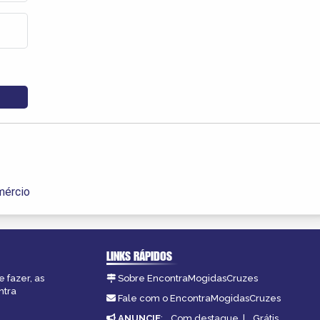
mércio
LINKS RÁPIDOS
 fazer, as
Sobre EncontraMogidasCruzes
ntra
Fale com o EncontraMogidasCruzes
ANUNCIE
:
Com destaque
|
Grátis