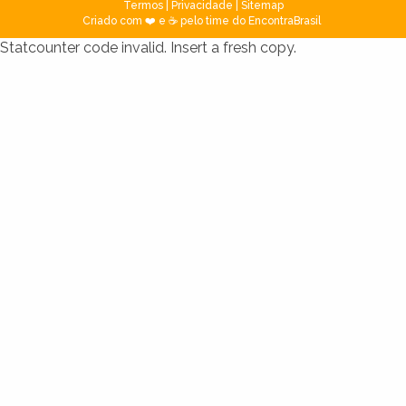
Termos
|
Privacidade
|
Sitemap
Criado com ❤️ e ☕ pelo time do EncontraBrasil
Statcounter code invalid. Insert a fresh copy.