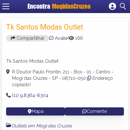
Encontra
MogidasCruzes
Cadastrar empresa
Fazer login
Tk Santos Modas Outlet
Criar conta
Compartilhar
Avalie!
186
Tk Santos Modas Outlet
R Doutor Paulo Frontin, 211 - Box - 01 - Centro -
Mogi das Cruzes - SP - 08710-050
Endereço
copiado!
(11) 9.8364-8304
Mapa
Comente
Outlets em Mogi das Cruzes