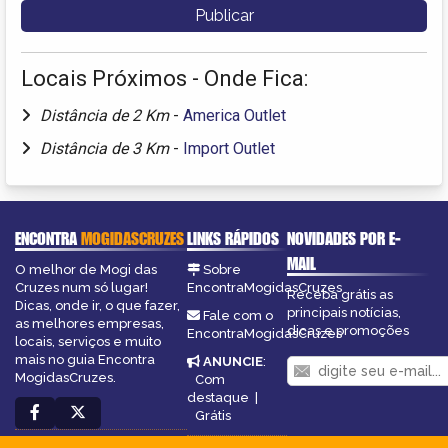
Locais Próximos - Onde Fica:
Distância de 2 Km
-
America Outlet
Distância de 3 Km
-
Import Outlet
ENCONTRA
MOGIDASCRUZES
LINKS RÁPIDOS
NOVIDADES POR E-
MAIL
O melhor de Mogi das
Sobre
Cruzes num só lugar!
EncontraMogidasCruzes
Receba grátis as
Dicas, onde ir, o que fazer,
principais notícias,
Fale com o
as melhores empresas,
dicas e promoções
EncontraMogidasCruzes
locais, serviços e muito
mais no guia Encontra
ANUNCIE
:
MogidasCruzes.
Com
destaque
|
Grátis