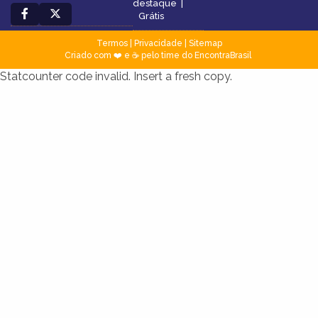
destaque
|
Grátis
Termos
|
Privacidade
|
Sitemap
Criado com ❤️ e ☕ pelo time do EncontraBrasil
Statcounter code invalid. Insert a fresh copy.