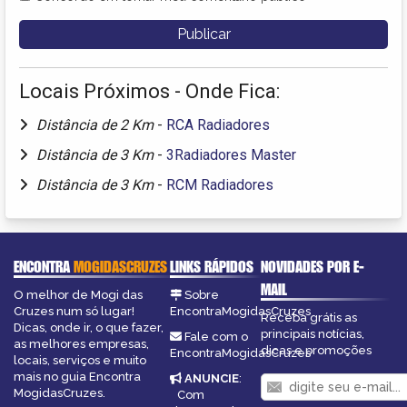
Locais Próximos - Onde Fica:
Distância de 2 Km
-
RCA Radiadores
Distância de 3 Km
-
3Radiadores Master
Distância de 3 Km
-
RCM Radiadores
ENCONTRA
MOGIDASCRUZES
LINKS RÁPIDOS
NOVIDADES POR E-
MAIL
O melhor de Mogi das
Sobre
Cruzes num só lugar!
EncontraMogidasCruzes
Receba grátis as
Dicas, onde ir, o que fazer,
principais notícias,
Fale com o
as melhores empresas,
dicas e promoções
EncontraMogidasCruzes
locais, serviços e muito
mais no guia Encontra
ANUNCIE
:
MogidasCruzes.
Com