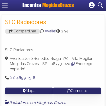
Encontra
MogidasCruzes
Cadastrar empresa
Fazer login
SLC Radiadores
Criar conta
Compartilhar
Avalie!
294
SLC Radiadores
Avenida José Benedito Braga, 170 - Vila Mogilar -
Mogi das Cruzes - SP - 08773-020
Endereço
copiado!
(11) 4699-1516
Mapa
Comente
Radiadores em Mogi das Cruzes