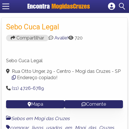
Encontra
MogidasCruzes
Cadastrar empresa
Fazer login
Sebo Cuca Legal
Criar conta
Compartilhar
Avalie!
720
Sebo Cuca Legal
Rua Otto Unger, 29 - Centro - Mogi das Cruzes - SP
Endereço copiado!
(11) 4726-6789
Mapa
Comente
Sebos em Mogi das Cruzes
comprar livros usados em Mogi das Cruzes
,