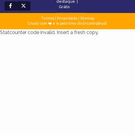
destaque
|
Grátis
Termos
|
Privacidade
|
Sitemap
Criado com ❤️ e ☕ pelo time do EncontraBrasil
Statcounter code invalid. Insert a fresh copy.