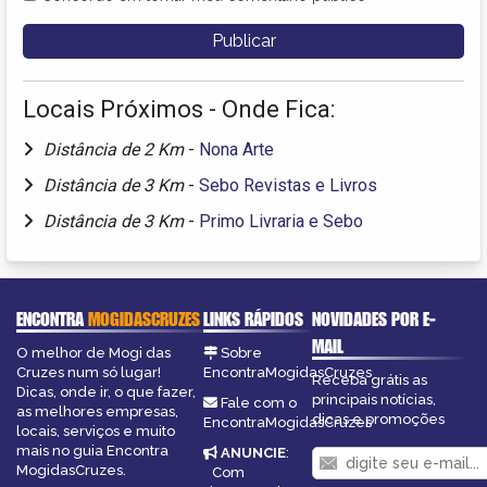
Locais Próximos - Onde Fica:
Distância de 2 Km
-
Nona Arte
Distância de 3 Km
-
Sebo Revistas e Livros
Distância de 3 Km
-
Primo Livraria e Sebo
ENCONTRA
MOGIDASCRUZES
LINKS RÁPIDOS
NOVIDADES POR E-
MAIL
O melhor de Mogi das
Sobre
Cruzes num só lugar!
EncontraMogidasCruzes
Receba grátis as
Dicas, onde ir, o que fazer,
principais notícias,
Fale com o
as melhores empresas,
dicas e promoções
EncontraMogidasCruzes
locais, serviços e muito
mais no guia Encontra
ANUNCIE
:
MogidasCruzes.
Com