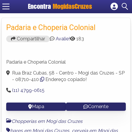
Encontra
MogidasCruzes
Cadastrar empresa
Fazer login
Padaria e Choperia Colonial
Criar conta
Compartilhar
Avalie!
183
Padaria e Choperia Colonial
Rua Braz Cubas, 58 - Centro - Mogi das Cruzes - SP
- 08710-410
Endereço copiado!
(11) 4799-0615
Mapa
Comente
Chopperias em Mogi das Cruzes
bares em Mogi das Cruzes
,
cerveja em Mogi das