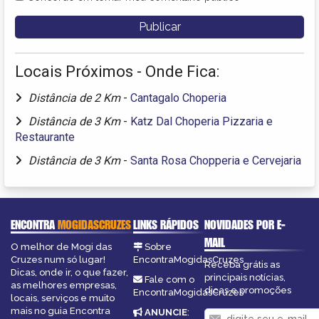
Locais Próximos - Onde Fica:
Distância de 2 Km
-
Cantagalo Choperia
Distância de 3 Km
-
Katz Dal Choperia Pizzaria e
Restaurante
Distância de 3 Km
-
Santa Rosa Chopperia e Cervejaria
ENCONTRA
MOGIDASCRUZES
LINKS RÁPIDOS
NOVIDADES POR E-
MAIL
O melhor de Mogi das
Sobre
Cruzes num só lugar!
EncontraMogidasCruzes
Receba grátis as
Dicas, onde ir, o que fazer,
principais notícias,
Fale com o
as melhores empresas,
dicas e promoções
EncontraMogidasCruzes
locais, serviços e muito
mais no guia Encontra
ANUNCIE
: