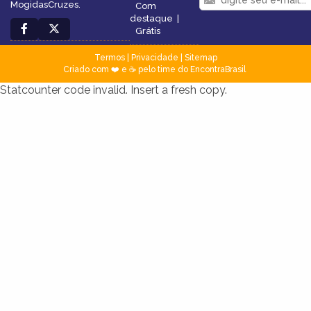
MogidasCruzes.
Com
destaque
|
Grátis
Termos
|
Privacidade
|
Sitemap
Criado com ❤️ e ☕ pelo time do EncontraBrasil
Statcounter code invalid. Insert a fresh copy.