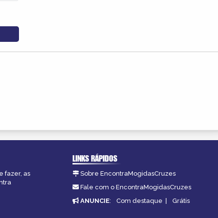
LINKS RÁPIDOS
 fazer, as
Sobre EncontraMogidasCruzes
ntra
Fale com o EncontraMogidasCruzes
ANUNCIE
:
Com destaque
|
Grátis