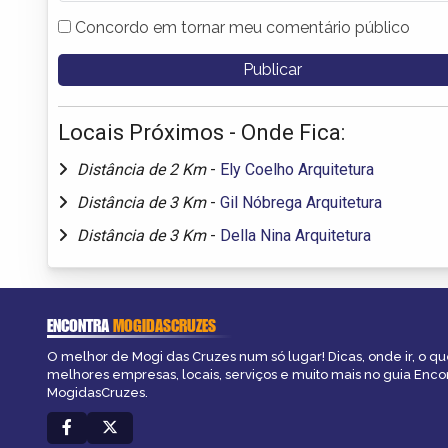
Concordo em tornar meu comentário público
Locais Próximos - Onde Fica:
Distância de 2 Km
-
Ely Coelho Arquitetura
Distância de 3 Km
-
Gil Nóbrega Arquitetura
Distância de 3 Km
-
Della Nina Arquitetura
ENCONTRA
MOGIDASCRUZES
O melhor de Mogi das Cruzes num só lugar! Dicas, onde ir, o que
melhores empresas, locais, serviços e muito mais no guia Enco
MogidasCruzes.