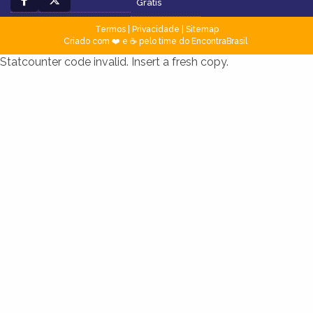
Grátis
Termos
|
Privacidade
|
Sitemap
Criado com ❤️ e ☕ pelo time do EncontraBrasil
Statcounter code invalid. Insert a fresh copy.