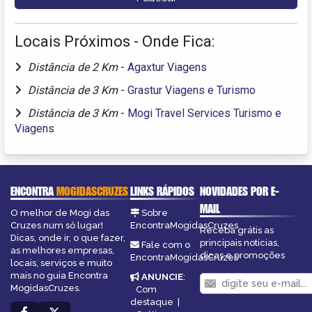
Locais Próximos - Onde Fica:
Distância de 2 Km
-
Agaxtur Viagens
Distância de 3 Km
-
Grastur Viagens e Turismo
Distância de 3 Km
-
Mogi Travel Services Turismo e
Viagens
ENCONTRA
MOGIDASCRUZES
LINKS RÁPIDOS
NOVIDADES POR E-
MAIL
O melhor de Mogi das
Sobre
Cruzes num só lugar!
EncontraMogidasCruzes
Receba grátis as
Dicas, onde ir, o que fazer,
principais notícias,
Fale com o
as melhores empresas,
dicas e promoções
EncontraMogidasCruzes
locais, serviços e muito
mais no guia Encontra
ANUNCIE
:
MogidasCruzes.
Com
destaque
|