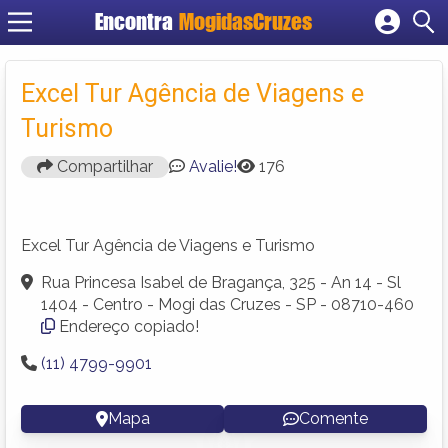
Encontra
MogidasCruzes
Cadastrar empresa
Fazer login
Excel Tur Agência de Viagens e
Criar conta
Turismo
Compartilhar
Avalie!
176
Excel Tur Agência de Viagens e Turismo
Rua Princesa Isabel de Bragança, 325 - An 14 - Sl
1404 - Centro - Mogi das Cruzes - SP - 08710-460
Endereço copiado!
(11) 4799-9901
Mapa
Comente