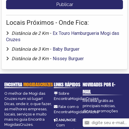
Locais Próximos - Onde Fica:
Distância de 2 Km
-
Ex Touro Hamburgueria Mogi das
Cruzes
Distância de 3 Km
-
Baby Burguer
Distância de 3 Km
-
Nissey Burguer
ENCONTRA
MOGIDASCRUZES
LINKS RÁPIDOS
NOVIDADES POR E-
MAIL
O melhor de Mogi das
Sobre
Cruzes num só lugar!
EncontraMogidasCruzes
Receba grátis as
Dicas, onde ir, o que fazer,
principais notícias,
Fale com o
as melhores empresas,
dicas e promoções
EncontraMogidasCruzes
locais, serviços e muito
mais no guia Encontra
ANUNCIE
:
MogidasCruzes.
Com