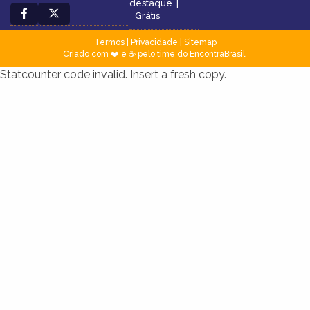
destaque
|
Grátis
Termos
|
Privacidade
|
Sitemap
Criado com ❤️ e ☕ pelo time do EncontraBrasil
Statcounter code invalid. Insert a fresh copy.