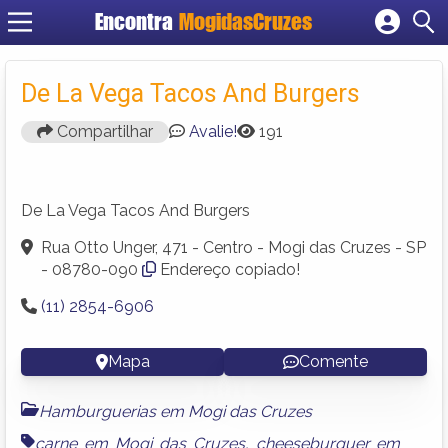
Encontra
MogidasCruzes
Cadastrar empresa
Fazer login
De La Vega Tacos And Burgers
Criar conta
Compartilhar
Avalie!
191
De La Vega Tacos And Burgers
Rua Otto Unger, 471 - Centro - Mogi das Cruzes - SP
- 08780-090
Endereço copiado!
(11) 2854-6906
Mapa
Comente
Hamburguerias em Mogi das Cruzes
carne em Mogi das Cruzes
,
cheeseburguer em