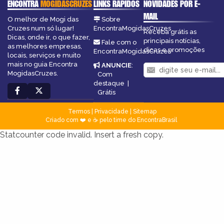
ENCONTRA
MOGIDASCRUZES
LINKS RÁPIDOS
NOVIDADES POR E-
MAIL
O melhor de Mogi das
Sobre
Cruzes num só lugar!
EncontraMogidasCruzes
Receba grátis as
Dicas, onde ir, o que fazer,
principais notícias,
Fale com o
as melhores empresas,
dicas e promoções
EncontraMogidasCruzes
locais, serviços e muito
mais no guia Encontra
ANUNCIE
:
MogidasCruzes.
Com
destaque
|
Grátis
Termos
|
Privacidade
|
Sitemap
Criado com ❤️ e ☕ pelo time do EncontraBrasil
Statcounter code invalid. Insert a fresh copy.