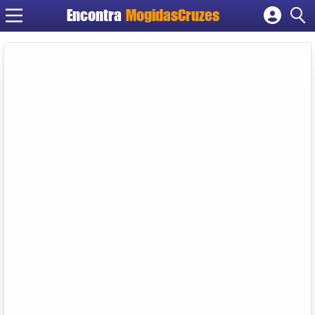
Encontra
MogidasCruzes
Cadastrar empresa
Fazer login
Criar conta