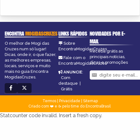
ENCONTRA
MOGIDASCRUZES
LINKS RÁPIDOS
NOVIDADES POR E-
MAIL
O melhor de Mogi das
Sobre
Cruzes num só lugar!
EncontraMogidasCruzes
Receba grátis as
Dicas, onde ir, o que fazer,
principais notícias,
Fale com o
as melhores empresas,
dicas e promoções
EncontraMogidasCruzes
locais, serviços e muito
mais no guia Encontra
ANUNCIE
:
MogidasCruzes.
Com
destaque
|
Grátis
Termos
|
Privacidade
|
Sitemap
Criado com ❤️ e ☕ pelo time do EncontraBrasil
Statcounter code invalid. Insert a fresh copy.