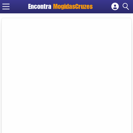
Encontra
MogidasCruzes
Cadastrar empresa
Fazer login
Criar conta