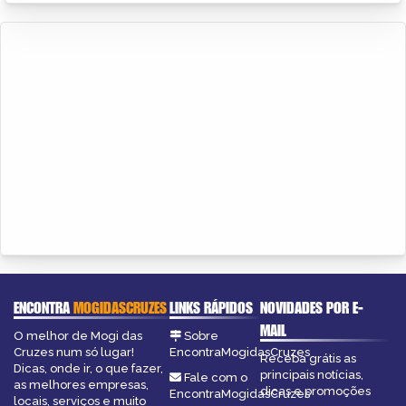
ENCONTRA
MOGIDASCRUZES
LINKS RÁPIDOS
NOVIDADES POR E-
MAIL
O melhor de Mogi das
Sobre
Cruzes num só lugar!
EncontraMogidasCruzes
Receba grátis as
Dicas, onde ir, o que fazer,
principais notícias,
Fale com o
as melhores empresas,
dicas e promoções
EncontraMogidasCruzes
locais, serviços e muito