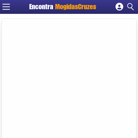
Encontra
MogidasCruzes
Cadastrar empresa
Fazer login
Criar conta