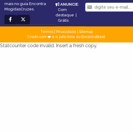
mais no guia Encontra
ANUNCIE
:
MogidasCruzes.
Com
destaque
|
Grátis
Termos
|
Privacidade
|
Sitemap
Criado com ❤️ e ☕ pelo time do EncontraBrasil
Statcounter code invalid. Insert a fresh copy.