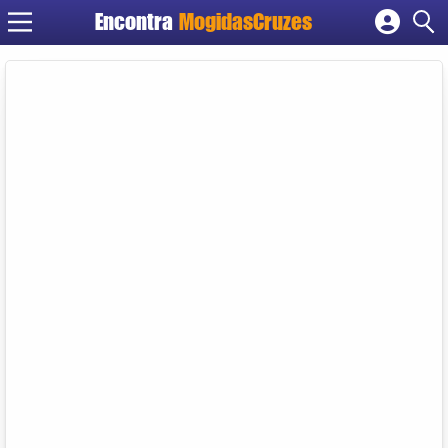
Encontra
MogidasCruzes
Cadastrar empresa
Fazer login
Criar conta