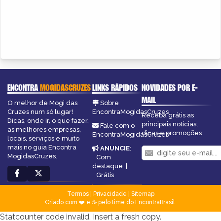
ENCONTRA
MOGIDASCRUZES
LINKS RÁPIDOS
NOVIDADES POR E-
MAIL
O melhor de Mogi das
Sobre
Cruzes num só lugar!
EncontraMogidasCruzes
Receba grátis as
Dicas, onde ir, o que fazer,
principais notícias,
Fale com o
as melhores empresas,
dicas e promoções
EncontraMogidasCruzes
locais, serviços e muito
mais no guia Encontra
ANUNCIE
:
MogidasCruzes.
Com
destaque
|
Grátis
Termos
|
Privacidade
|
Sitemap
Criado com ❤️ e ☕ pelo time do EncontraBrasil
Statcounter code invalid. Insert a fresh copy.