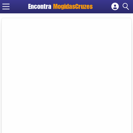
Encontra
MogidasCruzes
Cadastrar empresa
Fazer login
Criar conta