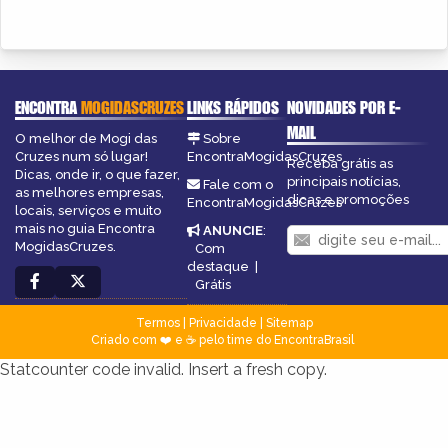
ENCONTRA
MOGIDASCRUZES
LINKS RÁPIDOS
NOVIDADES POR E-
MAIL
O melhor de Mogi das
Sobre
Cruzes num só lugar!
EncontraMogidasCruzes
Receba grátis as
Dicas, onde ir, o que fazer,
principais notícias,
Fale com o
as melhores empresas,
dicas e promoções
EncontraMogidasCruzes
locais, serviços e muito
mais no guia Encontra
ANUNCIE
:
MogidasCruzes.
Com
destaque
|
Grátis
Termos
|
Privacidade
|
Sitemap
Criado com ❤️ e ☕ pelo time do EncontraBrasil
Statcounter code invalid. Insert a fresh copy.