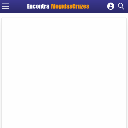
Encontra
MogidasCruzes
Cadastrar empresa
Fazer login
Criar conta