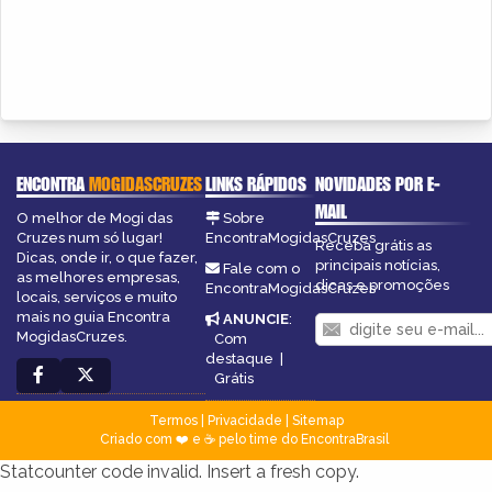
ENCONTRA
MOGIDASCRUZES
LINKS RÁPIDOS
NOVIDADES POR E-
MAIL
O melhor de Mogi das
Sobre
Cruzes num só lugar!
EncontraMogidasCruzes
Receba grátis as
Dicas, onde ir, o que fazer,
principais notícias,
Fale com o
as melhores empresas,
dicas e promoções
EncontraMogidasCruzes
locais, serviços e muito
mais no guia Encontra
ANUNCIE
:
MogidasCruzes.
Com
destaque
|
Grátis
Termos
|
Privacidade
|
Sitemap
Criado com ❤️ e ☕ pelo time do EncontraBrasil
Statcounter code invalid. Insert a fresh copy.