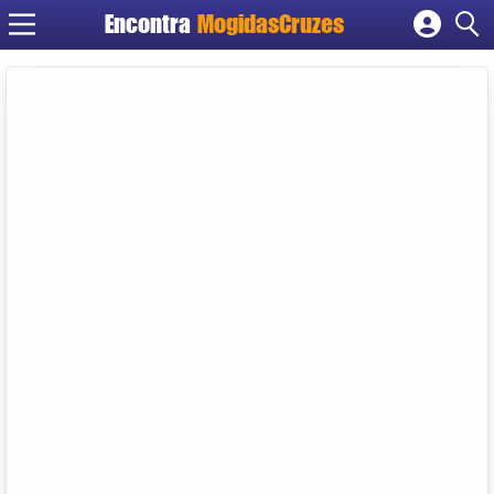
Encontra
MogidasCruzes
Cadastrar empresa
Fazer login
Criar conta