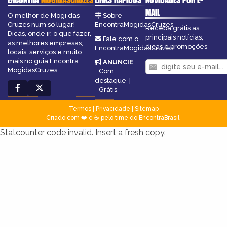
MAIL
O melhor de Mogi das
Sobre
Cruzes num só lugar!
EncontraMogidasCruzes
Receba grátis as
Dicas, onde ir, o que fazer,
principais notícias,
Fale com o
as melhores empresas,
dicas e promoções
EncontraMogidasCruzes
locais, serviços e muito
mais no guia Encontra
ANUNCIE
:
MogidasCruzes.
Com
destaque
|
Grátis
Termos
|
Privacidade
|
Sitemap
Criado com ❤️ e ☕ pelo time do EncontraBrasil
Statcounter code invalid. Insert a fresh copy.