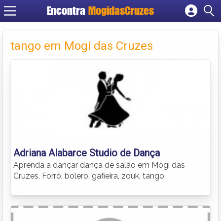
Encontra
MogidasCruzes
Cadastrar empresa
Fazer login
tango em Mogi das Cruzes
Criar conta
Adriana Alabarce Studio de Dança
Aprenda a dançar dança de salão em Mogi das
Cruzes. Forró, bolero, gafieira, zouk, tango.