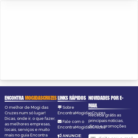
ENCONTRA
MOGIDASCRUZES
LINKS RÁPIDOS
NOVIDADES POR E-
MAIL
O melhor de Mogi das
Sobre
Cruzes num só lugar!
EncontraMogidasCruzes
Receba grátis as
Dicas, onde ir, o que fazer,
principais notícias,
Fale com o
as melhores empresas,
dicas e promoções
EncontraMogidasCruzes
locais, serviços e muito
mais no guia Encontra
ANUNCIE
: