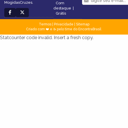
MogidasCruzes.
Com
destaque
|
Grátis
Termos
|
Privacidade
|
Sitemap
Criado com ❤️ e ☕ pelo time do EncontraBrasil
Statcounter code invalid. Insert a fresh copy.