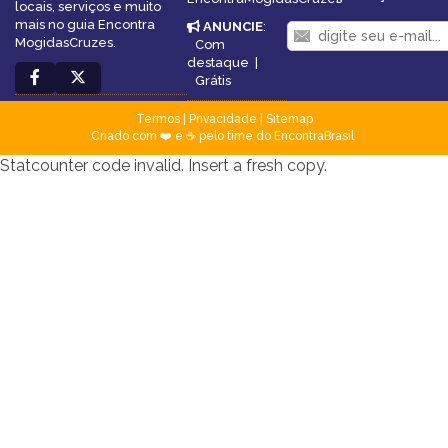
locais, serviços e muito
mais no guia Encontra
ANUNCIE
:
MogidasCruzes.
Com
destaque
|
Grátis
Termos
|
Privacidade
|
Sitemap
Criado com ❤️ e ☕ pelo time do EncontraBrasil
Statcounter code invalid. Insert a fresh copy.