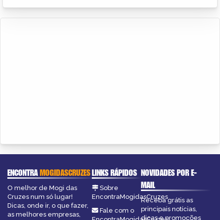
ENCONTRA
MOGIDASCRUZES
LINKS RÁPIDOS
NOVIDADES POR E-
MAIL
O melhor de Mogi das
Sobre
Cruzes num só lugar!
EncontraMogidasCruzes
Receba grátis as
Dicas, onde ir, o que fazer,
principais notícias,
Fale com o
as melhores empresas,
dicas e promoções
EncontraMogidasCruzes