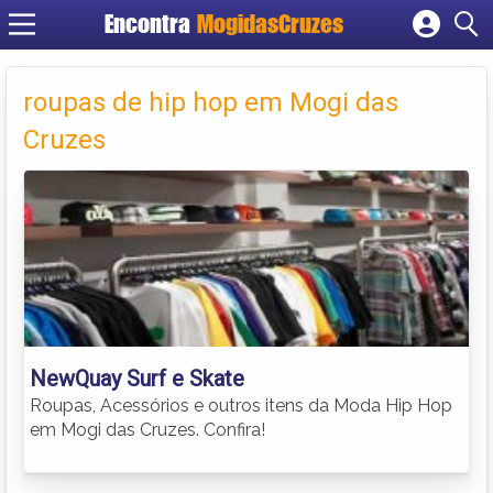
Encontra
MogidasCruzes
Cadastrar empresa
Fazer login
roupas de hip hop em Mogi das
Criar conta
Cruzes
NewQuay Surf e Skate
Roupas, Acessórios e outros itens da Moda Hip Hop
em Mogi das Cruzes. Confira!