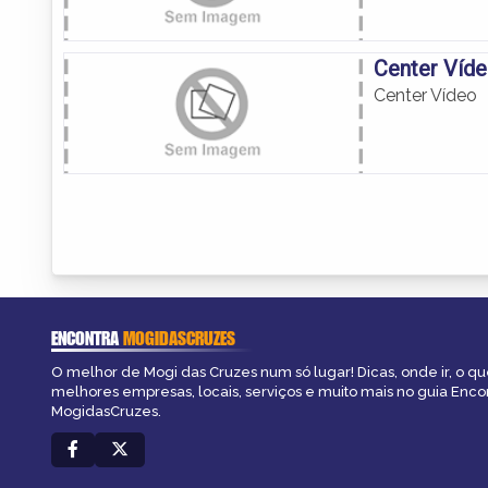
Center Víd
Center Vídeo
ENCONTRA
MOGIDASCRUZES
O melhor de Mogi das Cruzes num só lugar! Dicas, onde ir, o que
melhores empresas, locais, serviços e muito mais no guia Enco
MogidasCruzes.