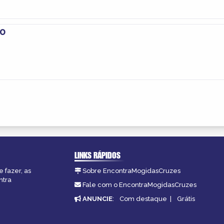
eo
LINKS RÁPIDOS
 fazer, as
Sobre EncontraMogidasCruzes
ntra
Fale com o EncontraMogidasCruzes
ANUNCIE
:
Com destaque
|
Grátis