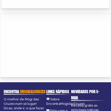
ENCONTRA
MOGIDASCRUZES
LINKS RÁPIDOS
NOVIDADES POR E-
MAIL
O melhor de Mogi das
Sobre
Cruzes num só lugar!
EncontraMogidasCruzes
Receba grátis as
Dicas, onde ir, o que fazer,
principais notícias,
Fale com o