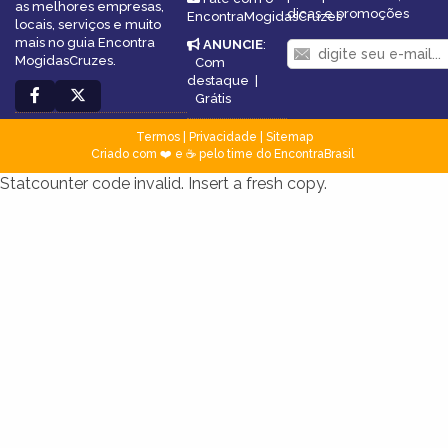
as melhores empresas,
dicas e promoções
EncontraMogidasCruzes
locais, serviços e muito
mais no guia Encontra
ANUNCIE
:
MogidasCruzes.
Com
destaque
|
Grátis
Termos
|
Privacidade
|
Sitemap
Criado com ❤️ e ☕ pelo time do EncontraBrasil
Statcounter code invalid. Insert a fresh copy.