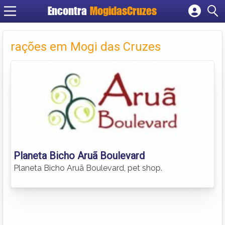
Encontra
MogidasCruzes
Cadastrar empresa
Fazer login
rações em Mogi das Cruzes
Criar conta
Planeta Bicho Aruã Boulevard
Planeta Bicho Aruã Boulevard, pet shop.