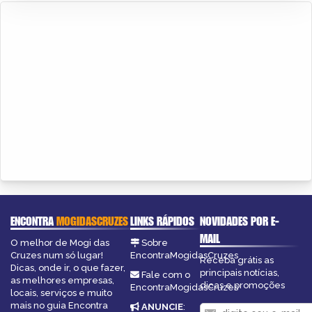
ENCONTRA
MOGIDASCRUZES
LINKS RÁPIDOS
NOVIDADES POR E-
MAIL
O melhor de Mogi das
Sobre
Cruzes num só lugar!
EncontraMogidasCruzes
Receba grátis as
Dicas, onde ir, o que fazer,
principais notícias,
Fale com o
as melhores empresas,
dicas e promoções
EncontraMogidasCruzes
locais, serviços e muito
mais no guia Encontra
ANUNCIE
: