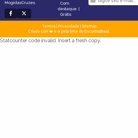
MogidasCruzes.
Com
destaque
|
Grátis
Termos
|
Privacidade
|
Sitemap
Criado com ❤️ e ☕ pelo time do EncontraBrasil
Statcounter code invalid. Insert a fresh copy.