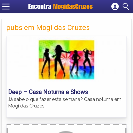
Encontra
MogidasCruzes
Cadastrar empresa
Fazer login
pubs em Mogi das Cruzes
Criar conta
Deep – Casa Noturna e Shows
Já sabe o que fazer esta semana? Casa noturna em
Mogi das Cruzes.