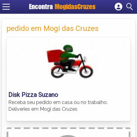
Encontra
MogidasCruzes
Cadastrar empresa
Fazer login
pedido em Mogi das Cruzes
Criar conta
Disk Pizza Suzano
Receba seu pedido em casa ou no trabalho.
Deliveries em Mogi das Cruzes