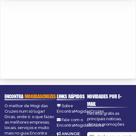
ENCONTRA
MOGIDASCRUZES
LINKS RÁPIDOS
NOVIDADES POR E-
MAIL
O melhor de Mogi das
Sobre
Cruzes num só lugar!
EncontraMogidasCruzes
Receba grátis as
Dicas, onde ir, o que fazer,
principais notícias,
Fale com o
as melhores empresas,
dicas e promoções
EncontraMogidasCruzes
locais, serviços e muito
mais no guia Encontra
ANUNCIE
: