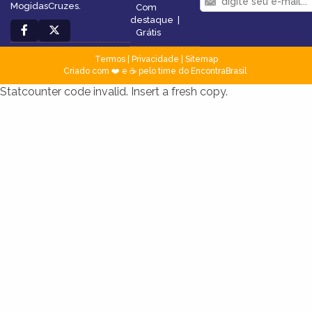
MogidasCruzes.
Com
destaque
|
Grátis
Termos
|
Privacidade
|
Sitemap
Criado com ❤️ e ☕ pelo time do EncontraBrasil
Statcounter code invalid. Insert a fresh copy.