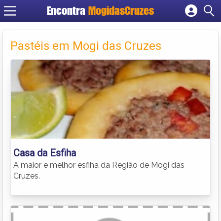
Encontra
MogidasCruzes
Cadastrar empresa
Fazer login
Pastéis em Mogi das Cruzes
Criar conta
Casa da Esfiha
A maior e melhor esfiha da Região de Mogi das
Cruzes.