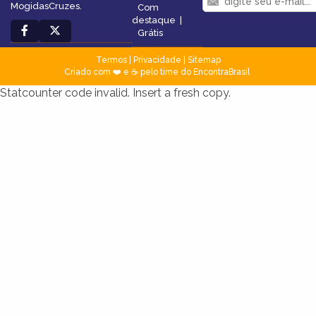
MogidasCruzes.
Com
destaque
|
Grátis
Termos
|
Privacidade
|
Sitemap
Criado com ❤️ e ☕ pelo time do EncontraBrasil
Statcounter code invalid. Insert a fresh copy.