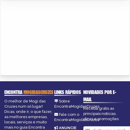
ENCONTRA
MOGIDASCRUZES
LINKS RÁPIDOS
NOVIDADES POR E-
MAIL
O melhor de Mogi das
Sobre
Cruzes num só lugar!
EncontraMogidasCruzes
Receba grátis as
Dicas, onde ir, o que fazer,
principais notícias,
Fale com o
as melhores empresas,
dicas e promoções
EncontraMogidasCruzes
locais, serviços e muito
mais no guia Encontra
ANUNCIE
: