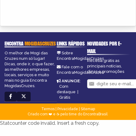
ENCONTRA
MOGIDASCRUZES
LINKS RÁPIDOS
NOVIDADES POR E-
MAIL
O melhor de Mogi das
Sobre
Cruzes num só lugar!
EncontraMogidasCruzes
Receba grátis as
Dicas, onde ir, o que fazer,
principais notícias,
Fale com o
as melhores empresas,
dicas e promoções
EncontraMogidasCruzes
locais, serviços e muito
mais no guia Encontra
ANUNCIE
:
MogidasCruzes.
Com
destaque
|
Grátis
Termos
|
Privacidade
|
Sitemap
Criado com ❤️ e ☕ pelo time do EncontraBrasil
Statcounter code invalid. Insert a fresh copy.