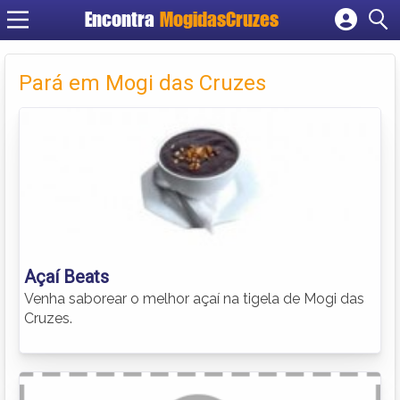
Encontra
MogidasCruzes
Cadastrar empresa
Fazer login
Pará em Mogi das Cruzes
Criar conta
Açaí Beats
Venha saborear o melhor açaí na tigela de Mogi das
Cruzes.