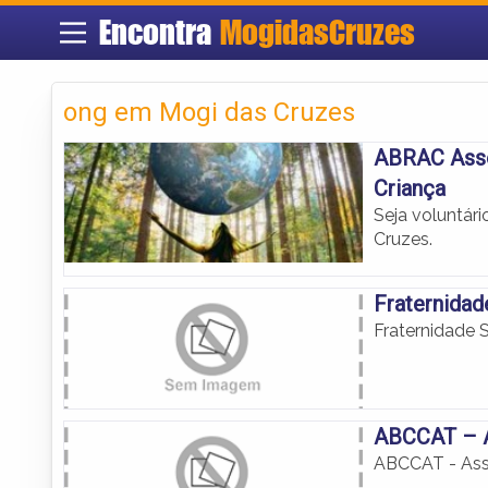
Encontra
MogidasCruzes
ong em Mogi das Cruzes
ABRAC Asso
Criança
Seja voluntár
Cruzes.
Fraternidad
Fraternidade 
ABCCAT – A
ABCCAT - Asso