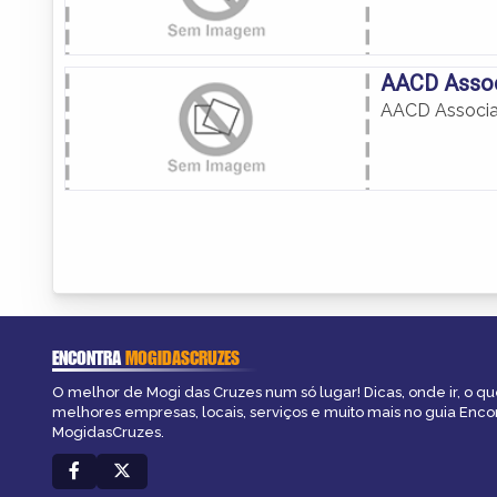
AACD Associ
AACD Associaç
ENCONTRA
MOGIDASCRUZES
O melhor de Mogi das Cruzes num só lugar! Dicas, onde ir, o que
melhores empresas, locais, serviços e muito mais no guia Enco
MogidasCruzes.