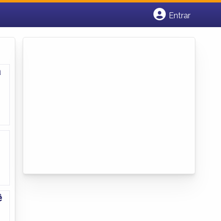
Entrar
Cadastrar empresa
Fazer login
Criar conta
a
ê