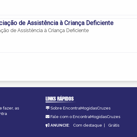
ação de Assistência à Criança Deficiente
ão de Assistência à Criança Deficiente
LINKS RÁPIDOS
 fazer, as
Sobre EncontraMogidasCruzes
ntra
Fale com o EncontraMogidasCruzes
ANUNCIE
:
Com destaque
|
Grátis