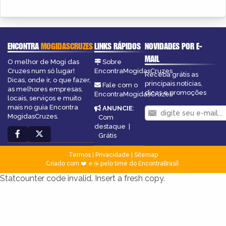
ENCONTRA
MOGIDASCRUZES
LINKS RÁPIDOS
NOVIDADES POR E-
MAIL
O melhor de Mogi das
Sobre
Cruzes num só lugar!
EncontraMogidasCruzes
Receba grátis as
Dicas, onde ir, o que fazer,
principais notícias,
Fale com o
as melhores empresas,
dicas e promoções
EncontraMogidasCruzes
locais, serviços e muito
mais no guia Encontra
ANUNCIE
:
MogidasCruzes.
Com
destaque
|
Grátis
Termos
|
Privacidade
|
Sitemap
Criado com ❤️ e ☕ pelo time do EncontraBrasil
Statcounter code invalid. Insert a fresh copy.