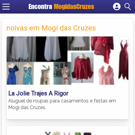
Encontra
MogidasCruzes
Cadastrar empresa
Fazer login
noivas em Mogi das Cruzes
Criar conta
La Jolie Trajes A Rigor
Aluguel de roupas para casamentos e festas em
Mogi das Cruzes.