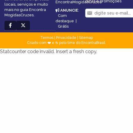
dicas e promoções
EncontraMogidasCruzes
locais, serviços e muito
mais no guia Encontra
ANUNCIE
:
MogidasCruzes.
Com
destaque
|
Grátis
Termos
|
Privacidade
|
Sitemap
Criado com ❤️ e ☕ pelo time do EncontraBrasil
Statcounter code invalid. Insert a fresh copy.