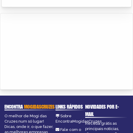
ENCONTRA
MOGIDASCRUZES
LINKS RÁPIDOS
NOVIDADES POR E-
MAIL
O melhor de Mogi das
Sobre
Cruzes num só lugar!
EncontraMogidasCruzes
Receba grátis as
Dicas, onde ir, o que fazer,
principais notícias,
Fale com o
as melhores empresas,