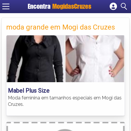
Encontra
MogidasCruzes
Cadastrar empresa
Fazer login
moda grande em Mogi das Cruzes
Criar conta
Mabel Plus Size
Moda feminina em tamanhos especiais em Mogi das
Cruzes.