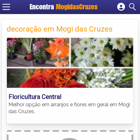
Encontra
MogidasCruzes
Cadastrar empresa
Fazer login
decoração em Mogi das Cruzes
Criar conta
Floricultura Central
Melhor opção em arranjos e flores em geral em Mogi
das Cruzes.