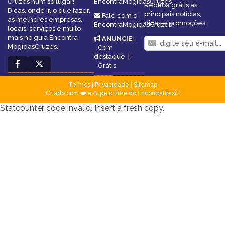
Cruzes num só lugar!
EncontraMogidasCruzes
Receba grátis as
Dicas, onde ir, o que fazer,
principais notícias,
Fale com o
as melhores empresas,
dicas e promoções
EncontraMogidasCruzes
locais, serviços e muito
mais no guia Encontra
ANUNCIE
:
MogidasCruzes.
Com
destaque
|
Grátis
Termos
|
Privacidade
|
Sitemap
Criado com ❤️ e ☕ pelo time do EncontraBrasil
Statcounter code invalid. Insert a fresh copy.