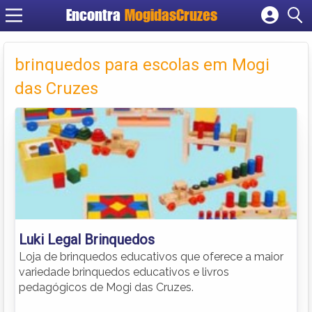
Encontra
MogidasCruzes
Cadastrar empresa
Fazer login
brinquedos para escolas em Mogi
Criar conta
das Cruzes
Luki Legal Brinquedos
Loja de brinquedos educativos que oferece a maior
variedade brinquedos educativos e livros
pedagógicos de Mogi das Cruzes.