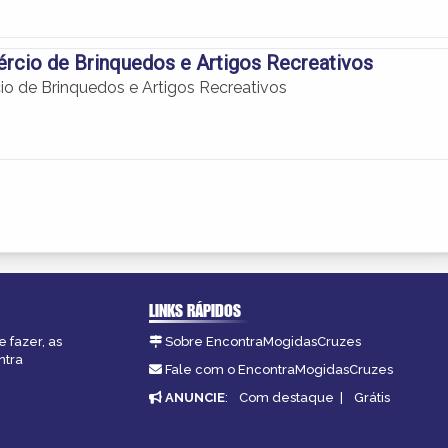
rcio de Brinquedos e Artigos Recreativos
o de Brinquedos e Artigos Recreativos
LINKS RÁPIDOS
 fazer, as
Sobre EncontraMogidasCruzes
ntra
Fale com o EncontraMogidasCruzes
ANUNCIE
:
Com destaque
|
Grátis