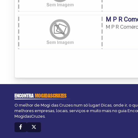
M P R Comé
M P R Comérci
ENCONTRA
MOGIDASCRUZES
O melhor de Mogi das Cruzes num só lugar! Dicas, onde ir, o que
melhores empresas, locais, serviços e muito mais no guia Enco
MogidasCruzes.