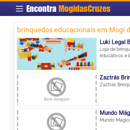
Encontra
MogidasCruzes
brinquedos educacionais em Mogi 
Luki Legal 
Loja de brinq
educativos e 
Zaztrás Br
Zaztrás Brinq
Mundo Mági
Mundo Mágico